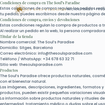
Saltar
Condiciones de compra en The Soul’s Paradise
al
Estas condiciones de compra regulan los pedidos realiz
INICIO
RITUALES
PRO
THE SOUL'S PARADISE
contenido
tu pedido, puedes escribirnos desde nuestra página d
Condiciones de compra, envíos y devoluciones
Estas condiciones regulan la compra de productos a tra
Al realizar un pedido en la web, la persona comprado
Titular de la tienda
Nombre comercial: The Soul’s Paradise
Domicilio: Sitges, Barcelona
Correo electrónico:
info@thesoulsparadise.com
Teléfono / WhatsApp: +34 678 63 32 71
Sitio web: thesoulsparadise.com
Productos
The Soul’s Paradise ofrece productos naturales, cosmét
con el bienestar natural.
Las imágenes, descripciones, ingredientes, formatos y
productos, pueden existir pequeñas variaciones visuale
La información sobre productos naturales y rituales de
enfermedad, tratamiento médico o dudas sobre el uso 