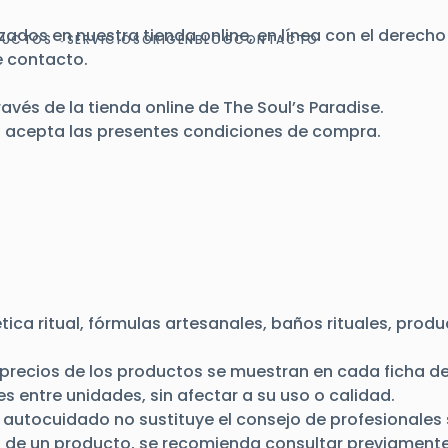
ados en nuestra tienda online, en línea con el
derecho
DUCTOS
SERVICIOS
ORIGEN
BLOG
CONTACTO
e
contacto
.
vés de la tienda online de The Soul’s Paradise.
ra acepta las presentes condiciones de compra.
ica ritual, fórmulas artesanales, baños rituales, prod
 precios de los productos se muestran en cada ficha d
s entre unidades, sin afectar a su uso o calidad.
 autocuidado no sustituye el consejo de profesionales 
de un producto, se recomienda consultar previamente 