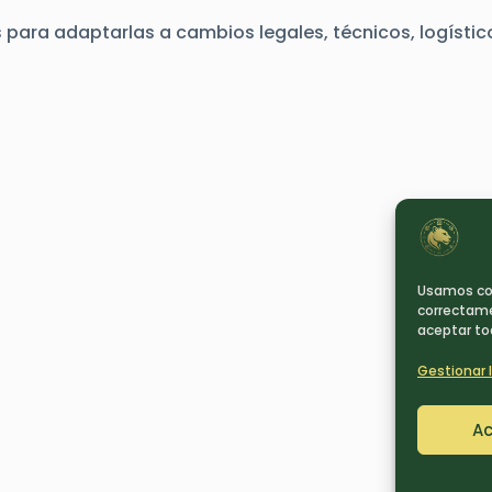
para adaptarlas a cambios legales, técnicos, logístico
Usamos coo
correctame
aceptar tod
Gestionar l
Ac