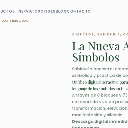
DUCTOS
SERVICIOS
ORIGEN
BLOG
CONTACTO
E LOS SÍMBOLOS
SIMBOLOS, SABIDURIA, 
La Nueva A
Símbolos
Sabiduría ancestral colo
simbólica y práctica de co
Un libro digital interactivo par
lenguaje de los símbolos en tu v
A través de 8 bloques y 7
un recorrido vivo de prese
transformación, elevación,
manifestación y silencio.
Descarga digital inmedia