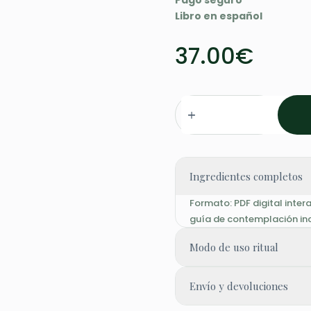
Pago seguro
Libro en español
37.00
€
La
Nueva
Alquimia
de
los
Ingredientes completos
Símbolos
cantidad
Formato: PDF digital intera
guía de contemplación incl
Modo de uso ritual
Aplicar unas gotas sobre 
Envío y devoluciones
Ideal para momentos de i