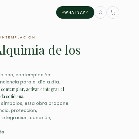
WHATSAPP
CONTEMPLACION
lquimia de los
mbiana, contemplación
nciencia para el día a día.
a contemplar, activar e integrar el
ida cotidiana.
3 símbolos, esta obra propone
ncia, protección,
 integración, conexión,
ta