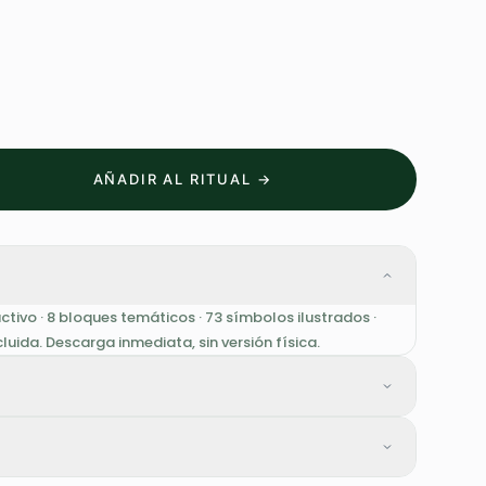
AÑADIR AL RITUAL →
ctivo · 8 bloques temáticos · 73 símbolos ilustrados ·
uida. Descarga inmediata, sin versión física.
las manos y respirar profundamente antes de leer.
ntrospeccion.