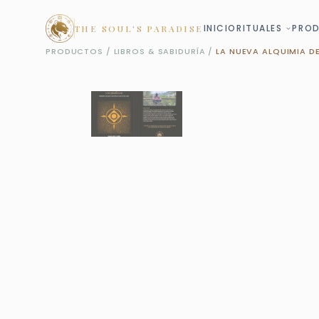
Saltar
al
INICIO
RITUALES
PRO
THE SOUL'S PARADISE
contenido
PRODUCTOS
/
LIBROS & SABIDURÍA
/
LA NUEVA ALQUIMIA D
LIBROS & SABIDURÍA