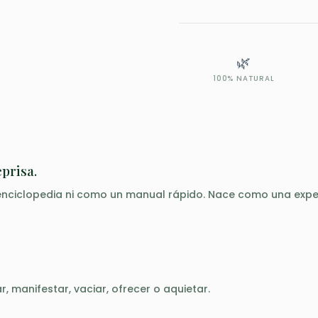
Envíos a España y LATAM en
días después de la entreg
🌿
100% NATURAL
prisa.
ciclopedia ni como un manual rápido. Nace como una experie
r, manifestar, vaciar, ofrecer o aquietar.