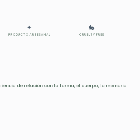
 3-5 días laborables. Devoluciones sin abrir hasta 14
a.
✦
🐇
PRODUCTO ARTESANAL
CRUELTY FREE
ncia de relación con la forma, el cuerpo, la memoria