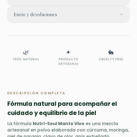
Una cucharadita en agua tibia, o aplicado en
Envío y devoluciones
cataplasma sobre la piel. Un gesto de cuidado
botánico para el equilibrio cutáneo.
Envíos a España y LATAM en 3-5 días laborables.
Devoluciones sin abrir hasta 14 días después de la
entrega.
🌿
✦
🐇
100% NATURAL
PRODUCTO
CRUELTY FREE
ARTESANAL
DESCRIPCIÓN COMPLETA
Fórmula natural para acompañar el
cuidado y equilibrio de la piel
La fórmula
Nutri-Soul Manto Vivo
es una mezcla
artesanal en polvo elaborada con cúrcuma, moringa,
piel de naranja, clavo de olor, anís estrellado,