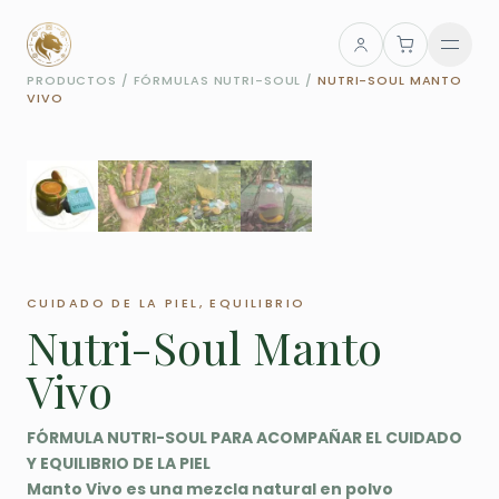
Saltar
al
contenido
PRODUCTOS
/
FÓRMULAS NUTRI-SOUL
/
NUTRI-SOUL MANTO
VIVO
FÓRMULAS NUTRI-SOUL
CUIDADO DE LA PIEL, EQUILIBRIO
Nutri-Soul Manto
Vivo
FÓRMULA NUTRI-SOUL PARA ACOMPAÑAR EL CUIDADO
Y EQUILIBRIO DE LA PIEL
Manto Vivo es una mezcla natural en polvo